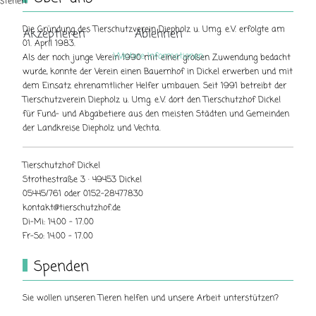
stehen.
Die Gründung des Tierschutzverein Diepholz u. Umg. e.V. erfolgte am
Akzeptieren
Ablehnen
01. April 1983.
Weitere Informationen
Als der noch junge Verein 1990 mit einer großen Zuwendung bedacht
wurde, konnte der Verein einen Bauernhof in Dickel erwerben und mit
dem Einsatz ehrenamtlicher Helfer umbauen. Seit 1991 betreibt der
Tierschutzverein Diepholz u. Umg. e.V. dort den Tierschutzhof Dickel
für Fund- und Abgabetiere aus den meisten Städten und Gemeinden
der Landkreise Diepholz und Vechta.
Tierschutzhof Dickel
Strothestraße 3 · 49453 Dickel
05445/761 oder 0152-28477830
kontakt@tierschutzhof.de
Di-Mi: 14.00 - 17.00
Fr-So: 14.00 - 17.00
Spenden
Sie wollen unseren Tieren helfen und unsere Arbeit unterstützen?