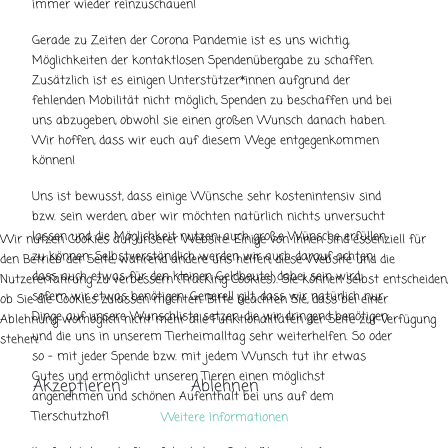
immer wieder reinzuschauen!
Gerade zu Zeiten der Corona Pandemie ist es uns wichtig,
Möglichkeiten der kontaktlosen Spendenübergabe zu schaffen.
Zusätzlich ist es einigen Unterstützer*innen aufgrund der
fehlenden Mobilität nicht möglich, Spenden zu beschaffen und bei
uns abzugeben, obwohl sie einen großen Wunsch danach haben.
Wir hoffen, dass wir euch auf diesem Wege entgegenkommen
können!
Uns ist bewusst, dass einige Wünsche sehr kostenintensiv sind
bzw. sein werden, aber wir möchten natürlich nichts unversucht
lassen und die Möglichkeit nutzen, auch große Wünsche erfüllen
Wir nutzen Cookies auf unserer Website. Einige von ihnen sind essenziell für
zu können. Selbstverständlich werden wir auch darauf achten,
den Betrieb der Seite, während andere uns helfen, diese Website und die
dass auch etwas für den kleinen Geldbeutel dabei sein wird,
Nutzererfahrung zu verbessern (Tracking Cookies). Sie können selbst entscheiden,
sofern wir etwas benötigen. Generell gilt, dass wir natürlich nur
ob Sie die Cookies zulassen möchten. Bitte beachten Sie, dass bei einer
Dinge auf unsere Wunschliste setzen, die wir dringend benötigen
Ablehnung womöglich nicht mehr alle Funktionalitäten der Seite zur Verfügung
und die uns in unserem Tierheimalltag sehr weiterhelfen. So oder
stehen.
so - mit jeder Spende bzw. mit jedem Wunsch tut ihr etwas
Gutes und ermöglicht unseren Tieren einen möglichst
Akzeptieren
Ablehnen
angenehmen und schönen Aufenthalt bei uns auf dem
Tierschutzhof!
Weitere Informationen