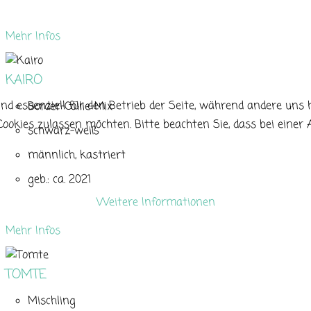
Mehr Infos
KAIRO
nd essenziell für den Betrieb der Seite, während andere uns 
Border-Collie-Mix
e Cookies zulassen möchten. Bitte beachten Sie, dass bei eine
schwarz-weiß
männlich, kastriert
geb.: ca. 2021
Weitere Informationen
Mehr Infos
TOMTE
Mischling