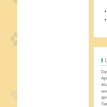
Die
Apr
Als
wur
dem
Tie