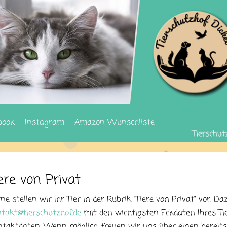
book
Instagram
Amazon Wunschliste
ere von Privat
ne stellen wir Ihr Tier in der Rubrik "Tiere von Privat" vor. D
takt@tierschutzhof.de
mit den wichtigsten Eckdaten Ihres Tie
taktdaten. Wenn möglich, freuen wir uns über einen bereits