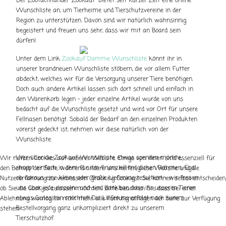
Der Zoofachhandel "Zookauf" bietet seit kurzer Zeit eine online
Wunschliste an, um Tierheime und Tierschutzvereine in der
Region zu unterstützen. Davon sind wir natürlich wahnsinnig
begeistert und freuen uns sehr, dass wir mit an Board sein
dürfen!
Unter dem Link
Zookauf Damme Wunschliste
könnt ihr in
unserer brandneuen Wunschliste stöbern, die vor allem Futter
abdeckt, welches wir für die Versorgung unserer Tiere benötigen.
Doch auch andere Artikel lassen sich dort schnell und einfach in
den Warenkorb legen - jeder einzelne Artikel wurde von uns
bedacht auf die Wunschliste gesetzt und wird vor Ort für unsere
Fellnasen benötigt. Sobald der Bedarf an den einzelnen Produkten
vorerst gedeckt ist, nehmen wir diese natürlich von der
Wunschliste.
Wer über die Zookauf-Wunschliste etwas spenden möchte,
Wir nutzen Cookies auf unserer Website. Einige von ihnen sind essenziell für
shoppt einfach in dem für ihn finanziell möglichen Rahmen. Egal
den Betrieb der Seite, während andere uns helfen, diese Website und die
ob daraus eine kleine oder große Lieferung resultiert - wir freuen
Nutzererfahrung zu verbessern (Tracking Cookies). Sie können selbst entscheiden,
uns über jede einzelne und sind dankbar, dass ihr unseren Tieren
ob Sie die Cookies zulassen möchten. Bitte beachten Sie, dass bei einer
etwas Gutes tun möchtet! Die Lieferung erfolgt nach eurem
Ablehnung womöglich nicht mehr alle Funktionalitäten der Seite zur Verfügung
Bestellvorgang ganz unkompliziert direkt zu unserem
stehen.
Tierschutzhof.