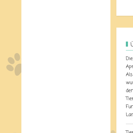
Die
Apr
Als
wur
dem
Tie
Fun
Lan
Tie