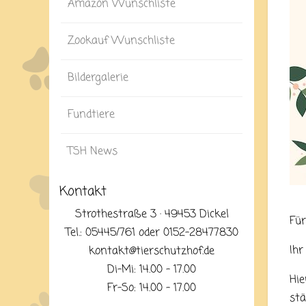
Amazon Wunschliste
Zookauf Wunschliste
Bildergalerie
Fundtiere
TSH News
Kontakt
Strothestraße 3 · 49453 Dickel
Für
Tel.: 05445/761 oder 0152-28477830
Ihr
kontakt@tierschutzhof.de
Di-Mi: 14.00 - 17.00
Hie
Fr-So: 14.00 - 17.00
stä