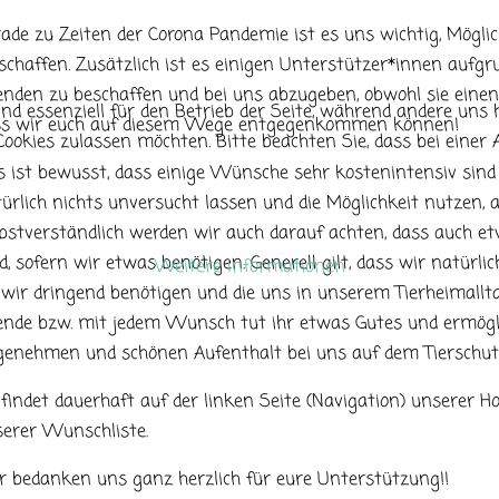
ade zu Zeiten der Corona Pandemie ist es uns wichtig, Mögl
schaffen. Zusätzlich ist es einigen Unterstützer*innen aufgru
nden zu beschaffen und bei uns abzugeben, obwohl sie eine
nd essenziell für den Betrieb der Seite, während andere uns 
ss wir euch auf diesem Wege entgegenkommen können!
e Cookies zulassen möchten. Bitte beachten Sie, dass bei eine
 ist bewusst, dass einige Wünsche sehr kostenintensiv sind
ürlich nichts unversucht lassen und die Möglichkeit nutzen,
bstverständlich werden wir auch darauf achten, dass auch et
d, sofern wir etwas benötigen. Generell gilt, dass wir natürl
Weitere Informationen
 wir dringend benötigen und die uns in unserem Tierheimallta
nde bzw. mit jedem Wunsch tut ihr etwas Gutes und ermögli
enehmen und schönen Aufenthalt bei uns auf dem Tierschut
 findet dauerhaft auf der linken Seite (Navigation) unserer
serer Wunschliste.
 bedanken uns ganz herzlich für eure Unterstützung!!