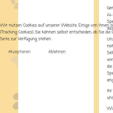
Ger
zu 
Spe
Wir nutzen Cookies auf unserer Website. Einige von ihnen si
da
(Tracking Cookies). Sie können selbst entscheiden, ob Sie di
Seite zur Verfügung stehen.
Uns
nat
Akzeptieren
Ablehnen
Sel
wir
die
Spe
ang
Ihr
un
Wir